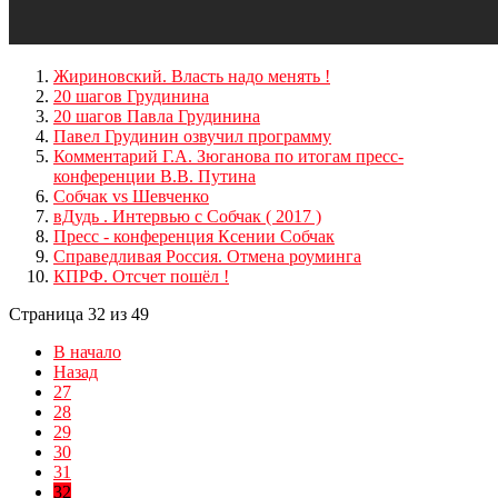
Жириновский. Власть надо менять !
20 шагов Грудинина
20 шагов Павла Грудинина
Павел Грудинин озвучил программу
Комментарий Г.А. Зюганова по итогам пресс-
конференции В.В. Путина
Собчак vs Шевченко
вДудь . Интервью с Собчак ( 2017 )
Пресс - конференция Ксении Собчак
Cправедливая Россия. Отмена роуминга
КПРФ. Отсчет пошёл !
Страница 32 из 49
В начало
Назад
27
28
29
30
31
32