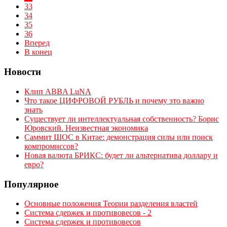
33
34
35
36
Вперед
В конец
Новости
Клип ABBA LuNA
Что такое ЦИФРОВОЙ РУБЛЬ и почему это важно
знать
Существует ли интеллектуальная собственность? Борис
Юровский. Неизвестная экономика
Саммит ШОС в Китае: демонстрация силы или поиск
компромиссов?
Новая валюта БРИКС: будет ли альтернатива доллару и
евро?
Популярное
Основные положения Теории разделения властей
Система сдержек и противовесов - 2
Система сдержек и противовесов