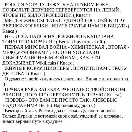
: РОССИЯ УСТАЛА ЛЕЖАТЬ НА ПРАВОМ БОКУ ,
ПОЗВОЛЬТЕ ДЕВУШКЕ ПЕРЕВЕРНУТСЯ НА ЛЕВЫЙ ,
ЧТОБЫ НЕ БЫЛО ПРОЛЕЖНЕЙ ( Квася )
: МЫ ДОЛЖНЫ СЫГРАТЬ С ЕДИНОЙ РОССИЕЙ В ИГРУ
ВЕРШКИ-КОРЕШКИ , ИНАЧЕ СЧАТЬЯ НАМ НЕ ВИДАТЬ (
Квася )
: НЕ СОГЛАШАЙСЯ НА ДОЛЖНОСТЬ КАПИТАНА
ТОНУЩЕГО КОРАБЛЯ ! ( Веслав Брудзиньский )
: ПЕРВАЯ МИРОВАЯ ВОЙНА - ХИМИЧЕСКАЯ , ВТОРАЯ -
МЕЖДУ ФИЗИКАМИ . НО ОНИ УСТУПАЮТ
ИНФОРМАЦИОННЫМ ВОЙНАМ , КАК ЭТО
ДОКАЗЫВАЕТ WikiLeаks ( Квася )
: ЖИРНЫЕ КОРРУПЦИОНЕРЫ , ВЕРНИТЕ НАМ СТРАНУ
ДЕТСТВА ! ( Квася )
: О домене : morio - глупость на латыни . Вполне для политики
:)
: ПРАВАЯ РУКА ЗАТЕКЛА РАБОТАТЬ С ДЖОЙСТИКОМ
ВЛАСТИ , ПОРА ЕГО ПЕРЕКИНУТЬ В ЛЕВУЮ ( Квася )
: ЛЮБОВЬ - ЭТО ВАМ НЕ ПРОСТО ТАК , ЛЮБОВЬЮ
НАДО ЗАНИМАТЬСЯ ( Народная мудрость )
: Вектор сайта - у России два счастья - Дураки и дороги .
Только Дураки ,с котомкой своих заблуждений за плечами ,
знают верный путь в будущее.